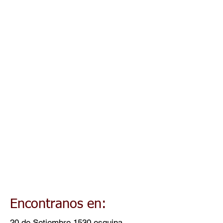
a
R
escala
Cont
acto
Encontranos en:
20 de Setiembre 1530 esquina